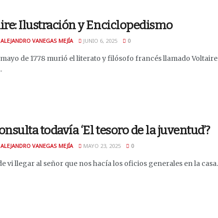
ire: Ilustración y Enciclopedismo
 ALEJANDRO VANEGAS MEJÍA
JUNIO 6, 2025
0
 mayo de 1778 murió el literato y filósofo francés llamado Volta
.
onsulta todavía ‘El tesoro de la juventud’?
 ALEJANDRO VANEGAS MEJÍA
MAYO 23, 2025
0
e vi llegar al señor que nos hacía los oficios generales en la casa.