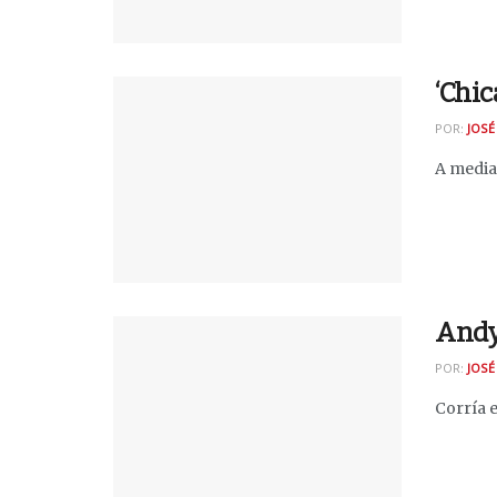
‘Chic
POR:
JOSÉ
A mediad
Andy
POR:
JOSÉ
Corría e