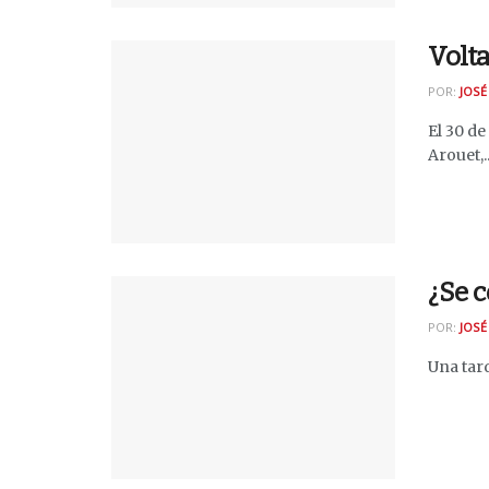
Volta
POR:
JOSÉ
El 30 de
Arouet,..
¿Se c
POR:
JOSÉ
Una tard