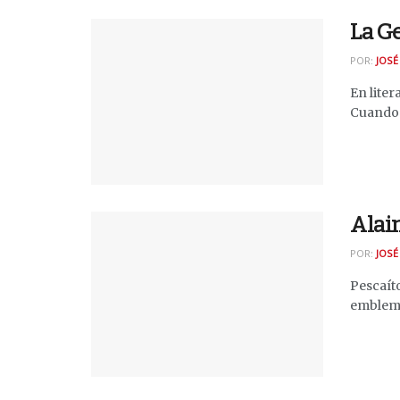
La Ge
POR:
JOSÉ
En lite
Cuando s
Alain
POR:
JOSÉ
Pescaíto
emblemát