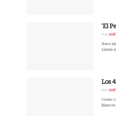
‘El P
POR:
JOSÉ
Hace mu
Llamó s
Los 4
POR:
JOSÉ
Como ca
Riascos..