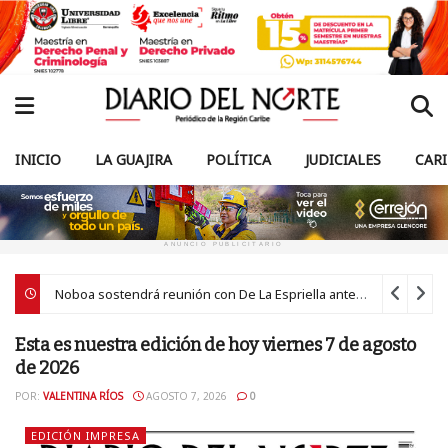
INICIO
LA GUAJIRA
POLÍTICA
JUDICIALES
CAR
ANUNCIO PUBLICITARIO
Noboa sostendrá reunión con De La Espriella antes de la posesión presidencial en Cali
Esta es nuestra edición de hoy viernes 7 de agosto
de 2026
POR:
VALENTINA RÍOS
AGOSTO 7, 2026
0
EDICIÓN IMPRESA