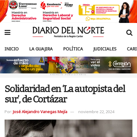
INICIO
LA GUAJIRA
POLÍTICA
JUDICIALES
CAR
ANUNCIO PUBLICITARIO
Solidaridad en ‘La autopista del
sur’, de Cortázar
Por:
José Alejandro Vanegas Mejía
noviembre 22, 2024