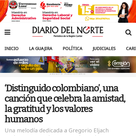
INICIO
LA GUAJIRA
POLÍTICA
JUDICIALES
CAR
ANUNCIO PUBLICITARIO
‘Distinguido colombiano’, una
canción que celebra la amistad,
la gratitud y los valores
humanos
Una melodía dedicada a Gregorio Eljach