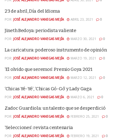
POR:
JOSÉ ALEJANDRO VANEGAS MEJÍA
ABRIL 30, 2021
0
23 de abril, Día del Idioma
POR:
JOSÉ ALEJANDRO VANEGAS MEJÍA
ABRIL 23, 2021
0
Jineth Bedoya: periodista valiente
POR:
JOSÉ ALEJANDRO VANEGAS MEJÍA
MARZO 30, 2021
0
La caricatura: poderoso instrumento de opinión
POR:
JOSÉ ALEJANDRO VANEGAS MEJÍA
MARZO 19, 2021
0
‘El olvido que seremos’: Premio Goya 2021
POR:
JOSÉ ALEJANDRO VANEGAS MEJÍA
MARZO 12, 2021
0
‘Chicas Yé-Yé’, ‘Chicas Gó-Gó’ y Lady Gaga
POR:
JOSÉ ALEJANDRO VANEGAS MEJÍA
MARZO 6, 2021
0
Zadoc Guardiola: un talento que se desperdició
POR:
JOSÉ ALEJANDRO VANEGAS MEJÍA
FEBRERO 25, 2021
0
‘Selecciones’: revista centenaria
POR:
JOSÉ ALEJANDRO VANEGAS MEJÍA
FEBRERO 19, 2021
0