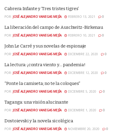
Cabrera Infante y ‘Tres tristes tigres’
POR:
JOSÉ ALEJANDRO VANEGAS MEJÍA
FEBRERO 13, 2021
0
La liberación del campo de Auschwitz-Birkenau
POR:
JOSÉ ALEJANDRO VANEGAS MEJÍA
FEBRERO 10, 2021
0
John Le Carré y sus novelas de espionaje
POR:
JOSÉ ALEJANDRO VANEGAS MEJÍA
DICIEMBRE 22, 2020
0
La lectura: ¡contra viento y… pandemia!
POR:
JOSÉ ALEJANDRO VANEGAS MEJÍA
DICIEMBRE 12, 2020
0
“Ponte la camiseta; no te la coloques”
POR:
JOSÉ ALEJANDRO VANEGAS MEJÍA
DICIEMBRE 5, 2020
0
Taganga: una visión alucinante
POR:
JOSÉ ALEJANDRO VANEGAS MEJÍA
DICIEMBRE 1, 2020
0
Dostoievski y la novela sicológica
POR:
JOSÉ ALEJANDRO VANEGAS MEJÍA
NOVIEMBRE 20, 2020
0