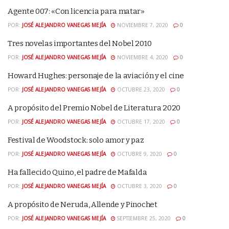
Agente 007: «Con licencia para matar»
POR:
JOSÉ ALEJANDRO VANEGAS MEJÍA
NOVIEMBRE 7, 2020
0
Tres novelas importantes del Nobel 2010
POR:
JOSÉ ALEJANDRO VANEGAS MEJÍA
NOVIEMBRE 4, 2020
0
Howard Hughes: personaje de la aviación y el cine
POR:
JOSÉ ALEJANDRO VANEGAS MEJÍA
OCTUBRE 23, 2020
0
A propósito del Premio Nobel de Literatura 2020
POR:
JOSÉ ALEJANDRO VANEGAS MEJÍA
OCTUBRE 17, 2020
0
Festival de Woodstock: solo amor y paz
POR:
JOSÉ ALEJANDRO VANEGAS MEJÍA
OCTUBRE 9, 2020
0
Ha fallecido Quino, el padre de Mafalda
POR:
JOSÉ ALEJANDRO VANEGAS MEJÍA
OCTUBRE 3, 2020
0
A propósito de Neruda, Allende y Pinochet
POR:
JOSÉ ALEJANDRO VANEGAS MEJÍA
SEPTIEMBRE 25, 2020
0