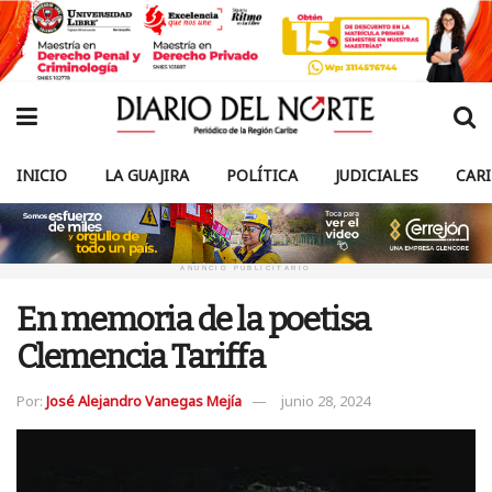
INICIO
LA GUAJIRA
POLÍTICA
JUDICIALES
CAR
ANUNCIO PUBLICITARIO
En memoria de la poetisa
Clemencia Tariffa
Por:
José Alejandro Vanegas Mejía
junio 28, 2024