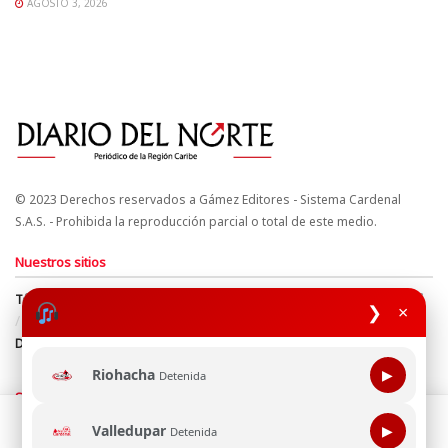
AGOSTO 3, 2026
© 2023 Derechos reservados a Gámez Editores - Sistema Cardenal
S.A.S. - Prohibida la reproducción parcial o total de este medio.
Nuestros sitios
Términos y Condiciones
Derechos de Autor y Propiedad Intelectual
❯
×
Política de uso de cookies
Política de Tratamiento de Datos
Directrices Editoriales
Riohacha
▶
Detenida
Síguenos
Esta página web usa cookie para mejorar tu experiencia de
Valledupar
▶
Detenida
navegación, al continuar aceptas nuestra política de uso de