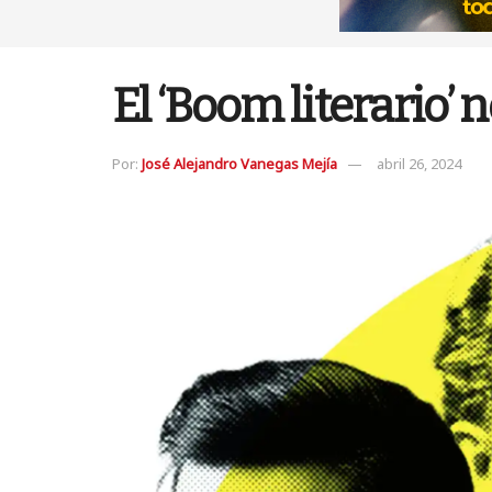
El ‘Boom literario’ 
Por:
José Alejandro Vanegas Mejía
abril 26, 2024