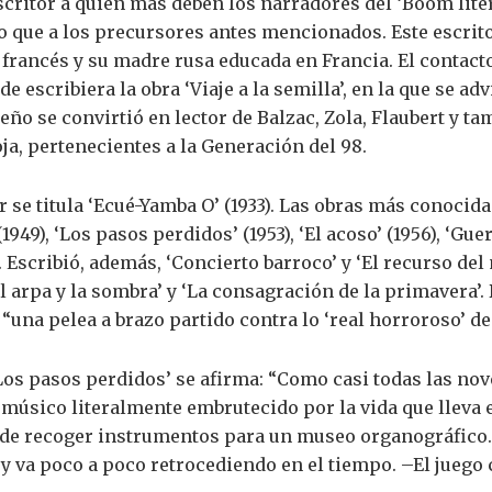
 escritor a quien más deben los narradores del ‘Boom lite
que a los precursores antes mencionados. Este escrito
 francés y su madre rusa educada en Francia. El contacto
 escribiera la obra ‘Viaje a la semilla’, en la que se adv
o se convirtió en lector de Balzac, Zola, Flaubert y ta
ja, pertenecientes a la Generación del 98.
 se titula ‘Ecué-Yamba O’ (1933). Las obras más conocida
1949), ‘Los pasos perdidos’ (1953), ‘El acoso’ (1956), ‘Guer
. Escribió, además, ‘Concierto barroco’ y ‘El recurso de
El arpa y la sombra’ y ‘La consagración de la primavera’.
una pelea a brazo partido contra lo ‘real horroroso’ de 
Los pasos perdidos’ se afirma: “Como casi todas las nove
n músico literalmente embrutecido por la vida que lleva 
 de recoger instrumentos para un museo organográfico. 
y va poco a poco retrocediendo en el tiempo. –El juego