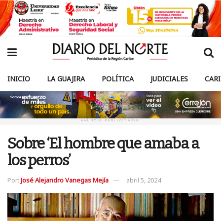
INICIO
LA GUAJIRA
POLÍTICA
JUDICIALES
CAR
ANUNCIO PUBLICITARIO
Sobre ‘El hombre que amaba a
los perros’
Por:
José Alejandro Vanegas Mejía
abril 5, 2024