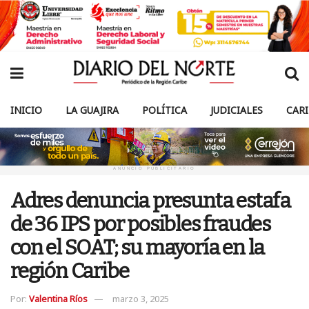
INICIO
LA GUAJIRA
POLÍTICA
JUDICIALES
CAR
ANUNCIO PUBLICITARIO
Adres denuncia presunta estafa
de 36 IPS por posibles fraudes
con el SOAT; su mayoría en la
región Caribe
Por:
Valentina Ríos
marzo 3, 2025