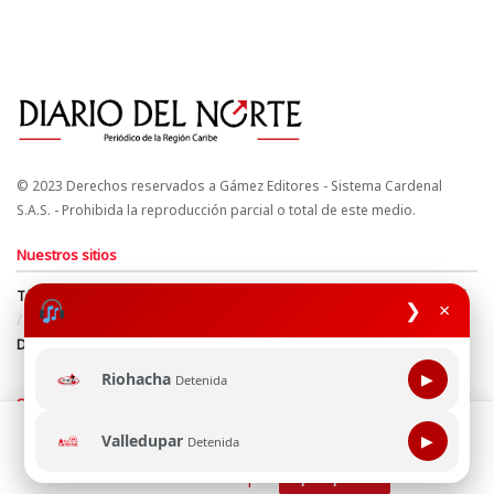
© 2023 Derechos reservados a Gámez Editores - Sistema Cardenal
S.A.S. - Prohibida la reproducción parcial o total de este medio.
Nuestros sitios
Términos y Condiciones
Derechos de Autor y Propiedad Intelectual
❯
×
Política de uso de cookies
Política de Tratamiento de Datos
Directrices Editoriales
Riohacha
▶
Detenida
Síguenos
Esta página web usa cookie para mejorar tu experiencia de
Valledupar
▶
Detenida
navegación, al continuar aceptas nuestra política de uso de
cookie.
Consultala aquí
¡Aceptar!