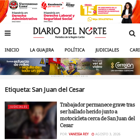
INICIO
LA GUAJIRA
POLÍTICA
JUDICIALES
CAR
ANUNCIO PUBLICITARIO
Etiqueta:
San Juan del Cesar
Trabajador permanece grave tras
JUDICIALES
ser hallado herido junto a
motocicleta cerca de San Juan del
Cesar
POR:
VANESSA REY
AGOSTO 3, 2026