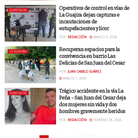
Operativos de control en vías de
JUDICIALES
La Guajira dejan capturas e
incautaciones de
estupefacientes y licor
POR:
REDACCIÓN
MARZO 2, 2026
Recuperan espacios para la
LA GUAJIRA
convivencia en barrio Las
Delicias de San Juan del Cesar
POR:
JUAN CAMILO SUÁREZ
MARZO 1, 2026
Trágico accidente en la vía La
JUDICIALES
Peña – San Juan del Cesar deja
dos mujeres sin vida y dos
hombres gravemente heridos
POR:
REDACCIÓN
FEBRERO 28, 2026