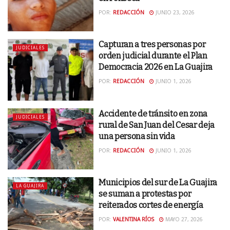
POR:
REDACCIÓN
JUNIO 23, 2026
Capturan a tres personas por
JUDICIALES
orden judicial durante el Plan
Democracia 2026 en La Guajira
POR:
REDACCIÓN
JUNIO 1, 2026
Accidente de tránsito en zona
JUDICIALES
rural de San Juan del Cesar deja
una persona sin vida
POR:
REDACCIÓN
JUNIO 1, 2026
Municipios del sur de La Guajira
LA GUAJIRA
se suman a protestas por
reiterados cortes de energía
POR:
VALENTINA RÍOS
MAYO 27, 2026