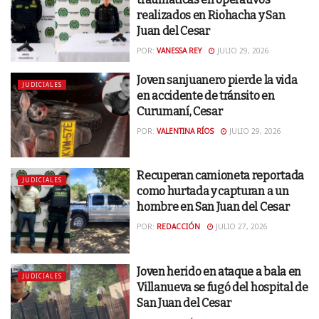
realizados en Riohacha y San
Juan del Cesar
POR:
VANESSA REY
JULIO 29, 2026
Joven sanjuanero pierde la vida
JUDICIALES
en accidente de tránsito en
Curumaní, Cesar
POR:
VALENTINA RÍOS
JULIO 29, 2026
Recuperan camioneta reportada
JUDICIALES
como hurtada y capturan a un
hombre en San Juan del Cesar
POR:
REDACCIÓN
JULIO 27, 2026
Joven herido en ataque a bala en
JUDICIALES
Villanueva se fugó del hospital de
San Juan del Cesar