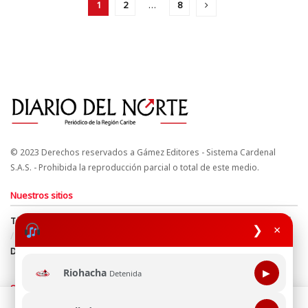
1
2
…
8
© 2023 Derechos reservados a Gámez Editores - Sistema Cardenal
S.A.S. - Prohibida la reproducción parcial o total de este medio.
Nuestros sitios
Términos y Condiciones
Derechos de Autor y Propiedad Intelectual
❯
×
Política de uso de cookies
Política de Tratamiento de Datos
Directrices Editoriales
Riohacha
▶
Detenida
Síguenos
Esta página web usa cookie para mejorar tu experiencia de