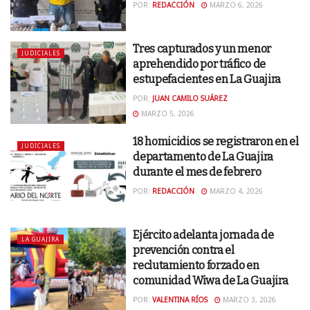
POR:
REDACCIÓN
MARZO 6, 2026
Tres capturados y un menor
JUDICIALES
aprehendido por tráfico de
estupefacientes en La Guajira
POR:
JUAN CAMILO SUÁREZ
MARZO 5, 2026
18 homicidios se registraron en el
JUDICIALES
departamento de La Guajira
durante el mes de febrero
POR:
REDACCIÓN
MARZO 4, 2026
Ejército adelanta jornada de
LA GUAJIRA
prevención contra el
reclutamiento forzado en
comunidad Wiwa de La Guajira
POR:
VALENTINA RÍOS
MARZO 3, 2026