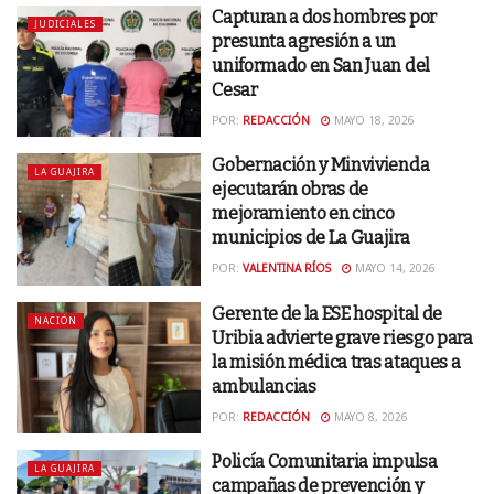
Capturan a dos hombres por
JUDICIALES
presunta agresión a un
uniformado en San Juan del
Cesar
POR:
REDACCIÓN
MAYO 18, 2026
Gobernación y Minvivienda
LA GUAJIRA
ejecutarán obras de
mejoramiento en cinco
municipios de La Guajira
POR:
VALENTINA RÍOS
MAYO 14, 2026
Gerente de la ESE hospital de
NACIÓN
Uribia advierte grave riesgo para
la misión médica tras ataques a
ambulancias
POR:
REDACCIÓN
MAYO 8, 2026
Policía Comunitaria impulsa
LA GUAJIRA
campañas de prevención y