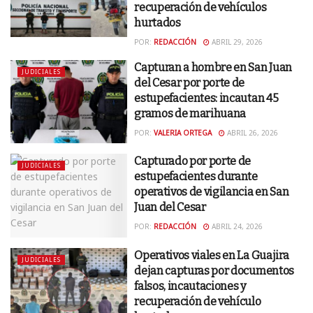
recuperación de vehículos
hurtados
POR:
REDACCIÓN
ABRIL 29, 2026
Capturan a hombre en San Juan
JUDICIALES
del Cesar por porte de
estupefacientes: incautan 45
gramos de marihuana
POR:
VALERIA ORTEGA
ABRIL 26, 2026
Capturado por porte de
JUDICIALES
estupefacientes durante
operativos de vigilancia en San
Juan del Cesar
POR:
REDACCIÓN
ABRIL 24, 2026
Operativos viales en La Guajira
JUDICIALES
dejan capturas por documentos
falsos, incautaciones y
recuperación de vehículo