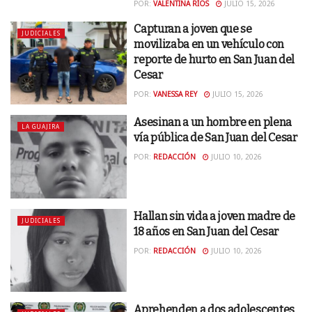
POR:
VALENTINA RÍOS
JULIO 15, 2026
Capturan a joven que se
JUDICIALES
movilizaba en un vehículo con
reporte de hurto en San Juan del
Cesar
POR:
VANESSA REY
JULIO 15, 2026
Asesinan a un hombre en plena
LA GUAJIRA
vía pública de San Juan del Cesar
POR:
REDACCIÓN
JULIO 10, 2026
Hallan sin vida a joven madre de
JUDICIALES
18 años en San Juan del Cesar
POR:
REDACCIÓN
JULIO 10, 2026
Aprehenden a dos adolescentes