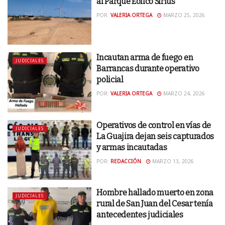
al Parque Eólico Sirius
POR:
VALERIA ORTEGA
MARZO 25, 2026
Incautan arma de fuego en
JUDICIALES
Barrancas durante operativo
policial
POR:
VALERIA ORTEGA
MARZO 24, 2026
Operativos de control en vías de
JUDICIALES
La Guajira dejan seis capturados
y armas incautadas
POR:
REDACCIÓN
MARZO 13, 2026
Hombre hallado muerto en zona
JUDICIALES
rural de San Juan del Cesar tenía
antecedentes judiciales