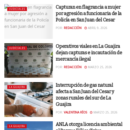
Capturan en flagrancia a mujer
JUDICIALES
por agresión a funcionaria de la
Policía en San Juan del Cesar
POR:
REDACCIÓN
ABRIL 9, 2026
Operativos viales en La Guajira
JUDICIALES
dejan capturas e incautación de
mercancía ilegal
POR:
REDACCIÓN
MARZO 25, 2026
Interrupción de gas natural
LA GUAJIRA
afecta a San Juan del Cesar y
zonas rurales del sur de La
Guajira
POR:
VALENTINA RÍOS
MARZO 25, 2026
ANLA otorga licencia ambiental
LA GUAJIRA