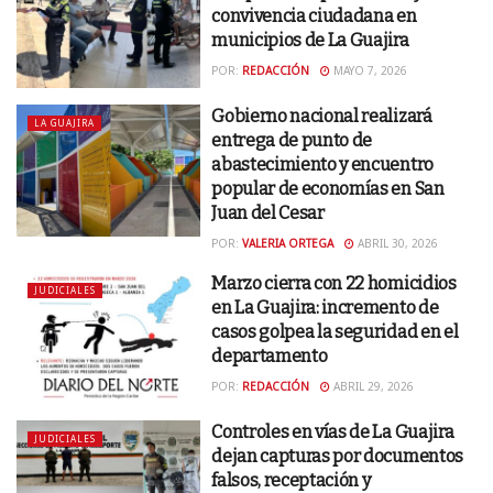
convivencia ciudadana en
municipios de La Guajira
POR:
REDACCIÓN
MAYO 7, 2026
Gobierno nacional realizará
LA GUAJIRA
entrega de punto de
abastecimiento y encuentro
popular de economías en San
Juan del Cesar
POR:
VALERIA ORTEGA
ABRIL 30, 2026
Marzo cierra con 22 homicidios
JUDICIALES
en La Guajira: incremento de
casos golpea la seguridad en el
departamento
POR:
REDACCIÓN
ABRIL 29, 2026
Controles en vías de La Guajira
JUDICIALES
dejan capturas por documentos
falsos, receptación y