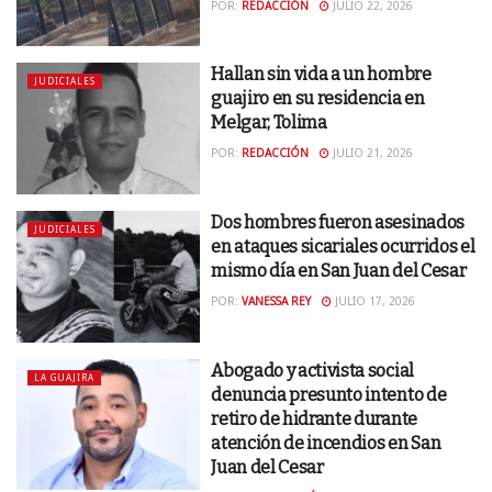
POR:
REDACCIÓN
JULIO 22, 2026
Hallan sin vida a un hombre
JUDICIALES
guajiro en su residencia en
Melgar, Tolima
POR:
REDACCIÓN
JULIO 21, 2026
Dos hombres fueron asesinados
JUDICIALES
en ataques sicariales ocurridos el
mismo día en San Juan del Cesar
POR:
VANESSA REY
JULIO 17, 2026
Abogado y activista social
LA GUAJIRA
denuncia presunto intento de
retiro de hidrante durante
atención de incendios en San
Juan del Cesar