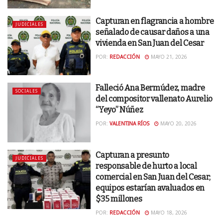
Capturan en flagrancia a hombre
JUDICIALES
señalado de causar daños a una
vivienda en San Juan del Cesar
POR:
REDACCIÓN
MAYO 21, 2026
Falleció Ana Bermúdez, madre
SOCIALES
del compositor vallenato Aurelio
“Yeyo” Núñez
POR:
VALENTINA RÍOS
MAYO 20, 2026
Capturan a presunto
JUDICIALES
responsable de hurto a local
comercial en San Juan del Cesar;
equipos estarían avaluados en
$35 millones
POR:
REDACCIÓN
MAYO 18, 2026