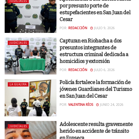
JUDICIALES
por presunto porte de
estupefacientes en San Juan del
Cesar
POR:
REDACCIÓN
JULIO 9, 2026
Capturan en Riohacha a dos
JUDICIALES
presuntos integrantes de
estructura criminal dedicada a
homicidios y extorsión
POR:
REDACCIÓN
JULIO 6, 2026
Policía fortalece la formación de
LA GUAJIRA
jóvenes Guardianes del Turismo
en San Juan del Cesar
POR:
VALENTINA RÍOS
JUNIO 24, 2026
Adolescente resulta gravemente
JUDICIALES
herido en accidente de tránsito
en Fonseca