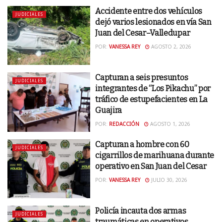
Accidente entre dos vehículos
JUDICIALES
dejó varios lesionados en vía San
Juan del Cesar–Valledupar
POR:
VANESSA REY
AGOSTO 2, 2026
Capturan a seis presuntos
JUDICIALES
integrantes de “Los Pikachu” por
tráfico de estupefacientes en La
Guajira
POR:
REDACCIÓN
AGOSTO 1, 2026
Capturan a hombre con 60
JUDICIALES
cigarrillos de marihuana durante
operativo en San Juan del Cesar
POR:
VANESSA REY
JULIO 30, 2026
Policía incauta dos armas
JUDICIALES
traumáticas en operativos