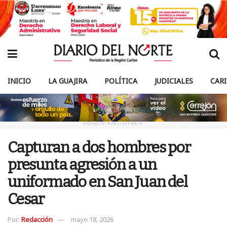
INICIO
LA GUAJIRA
POLÍTICA
JUDICIALES
CAR
ANUNCIO PUBLICITARIO
Capturan a dos hombres por
presunta agresión a un
uniformado en San Juan del
Cesar
Por:
Redacción
mayo 18, 2026