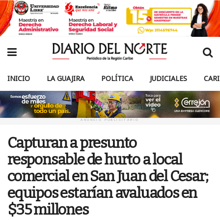
INICIO
LA GUAJIRA
POLÍTICA
JUDICIALES
CAR
ANUNCIO PUBLICITARIO
Capturan a presunto
responsable de hurto a local
comercial en San Juan del Cesar;
equipos estarían avaluados en
$35 millones