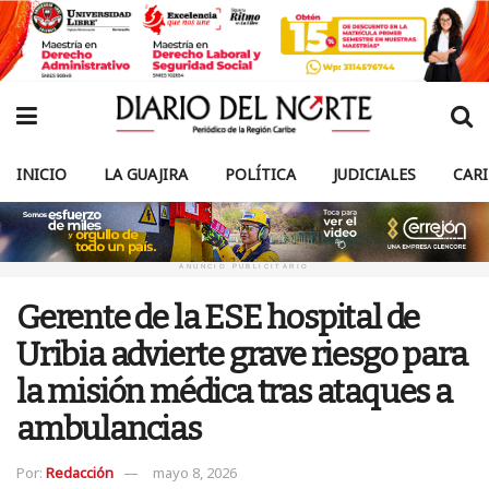
INICIO
LA GUAJIRA
POLÍTICA
JUDICIALES
CAR
ANUNCIO PUBLICITARIO
Gerente de la ESE hospital de
Uribia advierte grave riesgo para
la misión médica tras ataques a
ambulancias
Por:
Redacción
mayo 8, 2026