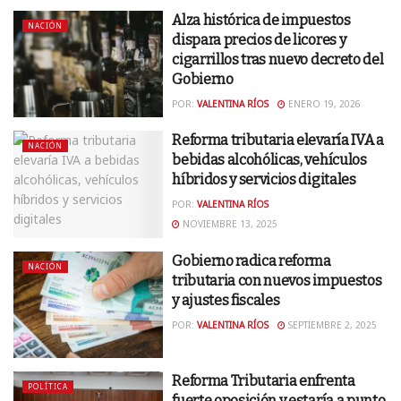
Alza histórica de impuestos
NACIÓN
dispara precios de licores y
cigarrillos tras nuevo decreto del
Gobierno
POR:
VALENTINA RÍOS
ENERO 19, 2026
Reforma tributaria elevaría IVA a
NACIÓN
bebidas alcohólicas, vehículos
híbridos y servicios digitales
POR:
VALENTINA RÍOS
NOVIEMBRE 13, 2025
Gobierno radica reforma
NACIÓN
tributaria con nuevos impuestos
y ajustes fiscales
POR:
VALENTINA RÍOS
SEPTIEMBRE 2, 2025
Reforma Tributaria enfrenta
POLÍTICA
fuerte oposición y estaría a punto