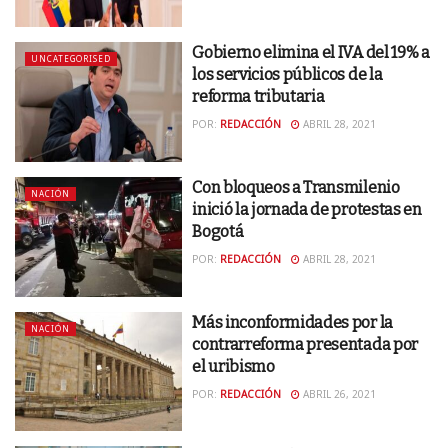
Gobierno elimina el IVA del 19% a
UNCATEGORISED
los servicios públicos de la
reforma tributaria
POR:
REDACCIÓN
ABRIL 28, 2021
Con bloqueos a Transmilenio
NACIÓN
inició la jornada de protestas en
Bogotá
POR:
REDACCIÓN
ABRIL 28, 2021
Más inconformidades por la
NACIÓN
contrarreforma presentada por
el uribismo
POR:
REDACCIÓN
ABRIL 26, 2021