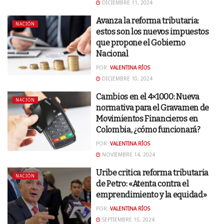
DICIEMBRE 11, 2024
Avanza la reforma tributaria:
NACIÓN
estos son los nuevos impuestos
que propone el Gobierno
Nacional
POR:
VALENTINA RÍOS
DICIEMBRE 10, 2024
Cambios en el 4×1000: Nueva
NACIÓN
normativa para el Gravamen de
Movimientos Financieros en
Colombia, ¿cómo funcionará?
POR:
VALENTINA RÍOS
NOVIEMBRE 14, 2024
Uribe critica reforma tributaria
NACIÓN
de Petro: «Atenta contra el
emprendimiento y la equidad»
POR:
VALENTINA RÍOS
SEPTIEMBRE 15, 2024