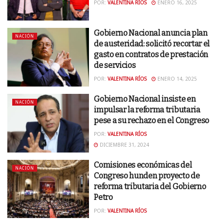
POR:
VALENTINA RÍOS
ENERO 16, 2025
Gobierno Nacional anuncia plan
NACIÓN
de austeridad: solicitó recortar el
gasto en contratos de prestación
de servicios
POR:
VALENTINA RÍOS
ENERO 14, 2025
Gobierno Nacional insiste en
NACIÓN
impulsar la reforma tributaria
pese a su rechazo en el Congreso
POR:
VALENTINA RÍOS
DICIEMBRE 31, 2024
Comisiones económicas del
NACIÓN
Congreso hunden proyecto de
reforma tributaria del Gobierno
Petro
POR:
VALENTINA RÍOS