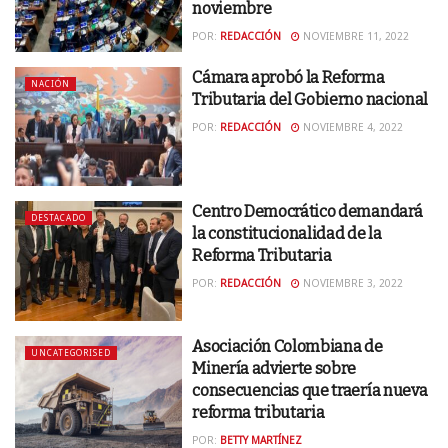
noviembre
POR:
REDACCIÓN
NOVIEMBRE 11, 2022
Cámara aprobó la Reforma
NACIÓN
Tributaria del Gobierno nacional
POR:
REDACCIÓN
NOVIEMBRE 4, 2022
Centro Democrático demandará
DESTACADO
la constitucionalidad de la
Reforma Tributaria
POR:
REDACCIÓN
NOVIEMBRE 3, 2022
Asociación Colombiana de
UNCATEGORISED
Minería advierte sobre
consecuencias que traería nueva
reforma tributaria
POR:
BETTY MARTÍNEZ