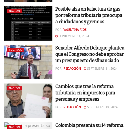
Posible alza en la factura de gas
NACIÓN
por reforma tributaria preocupa
a ciudadanos y gremios
POR:
VALENTINA RÍOS
SEPTIEMBRE 11, 2024
Senador Alfredo Deluque plantea
POLÍTICA
que el Congreso no debe aprobar
un presupuesto desfinanciado
POR:
REDACCIÓN
SEPTIEMBRE 11, 2024
Cambios que trae la reforma
NACIÓN
tributaria en impuestos para
personas y empresas
POR:
REDACCIÓN
SEPTIEMBRE 10, 2024
Colombia presenta su 14 reforma
NACIÓN