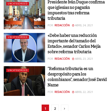
Presidente Iván Duque confirma
UNCATEGORISED
que iglesias no pagarán
impuestos tras reforma
tributaria
POR:
REDACCIÓN
ABRIL 24, 2021
«Debe haber una reducción
UNCATEGORISED
importante del tamaño del
Estado», senador Carlos Mejía
sobre reforma tributaria
POR:
REDACCIÓN
ABRIL 23, 2021
“Reforma tributaria es un
UNCATEGORISED
despropósito para los
colombianos”, senador José David
Name
POR:
REDACCIÓN
ABRIL 22, 2021
1
2