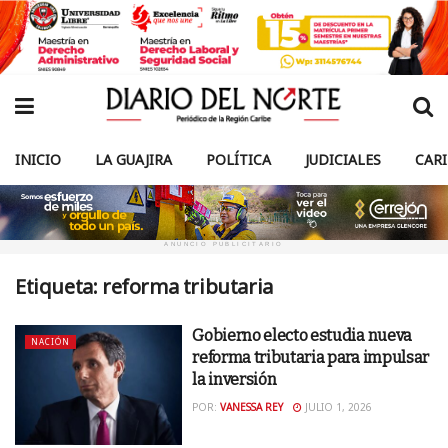
INICIO
LA GUAJIRA
POLÍTICA
JUDICIALES
CAR
ANUNCIO PUBLICITARIO
Etiqueta:
reforma tributaria
Gobierno electo estudia nueva
NACIÓN
reforma tributaria para impulsar
la inversión
POR:
VANESSA REY
JULIO 1, 2026