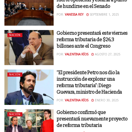
de hundirse en el Senado
POR:
VANESSA REY
SEPTIEMBRE 1, 2025
Gobierno presentará este viernes
NACIÓN
reforma tributaria de $26,3
billones ante el Congreso
POR:
VALENTINA RÍOS
AGOSTO 27, 2025
“El presidente Petro nos dio la
NACIÓN
instrucción de explorar una
reforma tributaria”: Diego
Guevara, ministro de Hacienda
POR:
VALENTINA RÍOS
ENERO 30, 2025
Gobierno confirmó que
NACIÓN
presentará nuevamente proyecto
de reforma tributaria