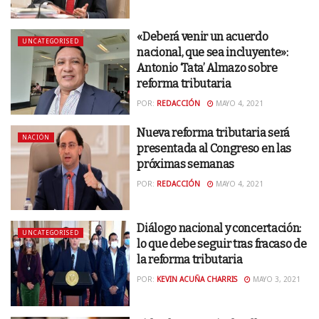
«Deberá venir un acuerdo
UNCATEGORISED
nacional, que sea incluyente»:
Antonio ‘Tata’ Almazo sobre
reforma tributaria
POR:
REDACCIÓN
MAYO 4, 2021
Nueva reforma tributaria será
NACIÓN
presentada al Congreso en las
próximas semanas
POR:
REDACCIÓN
MAYO 4, 2021
Diálogo nacional y concertación:
UNCATEGORISED
lo que debe seguir tras fracaso de
la reforma tributaria
POR:
KEVIN ACUÑA CHARRIS
MAYO 3, 2021