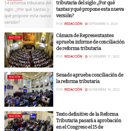
tributaria del siglo: ¿Por qué
tantas y qué propone esta nueva
versión?
POR:
REDACCIÓN
SEPTIEMBRE 9, 2024
Cámara de Representantes
NACIÓN
aprueba informe de conciliación
de reforma tributaria
POR:
REDACCIÓN
NOVIEMBRE 17, 2022
Senado aprueba conciliación de
NACIÓN
la reforma tributaria
POR:
REDACCIÓN
NOVIEMBRE 16, 2022
Texto definitivo de la Reforma
NACIÓN
Tributaria pasará a aprobación
en el Congreso el 15 de