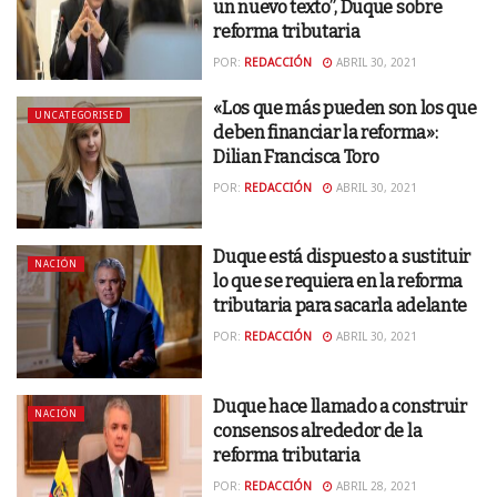
un nuevo texto”, Duque sobre
reforma tributaria
POR:
REDACCIÓN
ABRIL 30, 2021
«Los que más pueden son los que
UNCATEGORISED
deben financiar la reforma»:
Dilian Francisca Toro
POR:
REDACCIÓN
ABRIL 30, 2021
Duque está dispuesto a sustituir
NACIÓN
lo que se requiera en la reforma
tributaria para sacarla adelante
POR:
REDACCIÓN
ABRIL 30, 2021
Duque hace llamado a construir
NACIÓN
consensos alrededor de la
reforma tributaria
POR:
REDACCIÓN
ABRIL 28, 2021