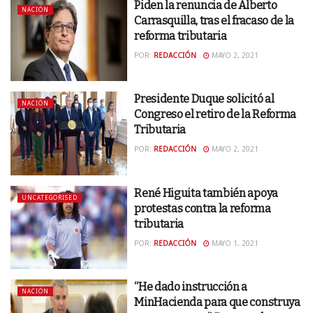
Piden la renuncia de Alberto
NACIÓN
Carrasquilla, tras el fracaso de la
reforma tributaria
POR:
REDACCIÓN
MAYO 2, 2021
Presidente Duque solicitó al
NACIÓN
Congreso el retiro de la Reforma
Tributaria
POR:
REDACCIÓN
MAYO 2, 2021
René Higuita también apoya
UNCATEGORISED
protestas contra la reforma
tributaria
POR:
REDACCIÓN
MAYO 1, 2021
“He dado instrucción a
NACIÓN
MinHacienda para que construya