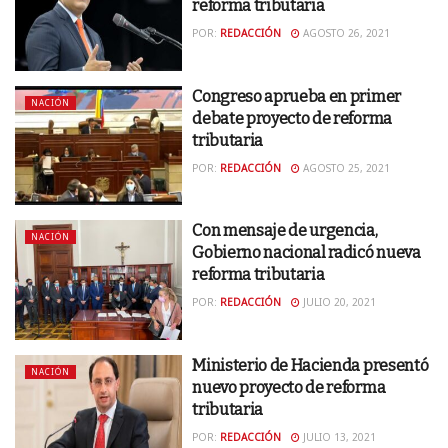
reforma tributaria
POR:
REDACCIÓN
AGOSTO 26, 2021
Congreso aprueba en primer
NACIÓN
debate proyecto de reforma
tributaria
POR:
REDACCIÓN
AGOSTO 25, 2021
Con mensaje de urgencia,
NACIÓN
Gobierno nacional radicó nueva
reforma tributaria
POR:
REDACCIÓN
JULIO 20, 2021
Ministerio de Hacienda presentó
NACIÓN
nuevo proyecto de reforma
tributaria
POR:
REDACCIÓN
JULIO 13, 2021