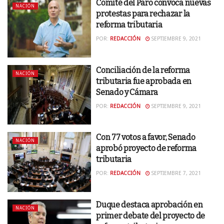
Comité del Paro convoca nuevas
NACIÓN
protestas para rechazar la
reforma tributaria
POR:
REDACCIÓN
SEPTIEMBRE 9, 2021
Conciliación de la reforma
NACIÓN
tributaria fue aprobada en
Senado y Cámara
POR:
REDACCIÓN
SEPTIEMBRE 9, 2021
Con 77 votos a favor, Senado
NACIÓN
aprobó proyecto de reforma
tributaria
POR:
REDACCIÓN
SEPTIEMBRE 7, 2021
Duque destaca aprobación en
NACIÓN
primer debate del proyecto de