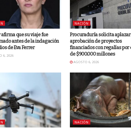
ÓN
NACIÓN
 afirma que su viaje fue
Procuraduría solicita aplazar
mado antes de la indagación
aprobación de proyectos
ios de Eva Ferrer
financiados con regalías por
de $900.000 millones
 6, 2026
AGOSTO 6, 2026
ÓN
NACIÓN