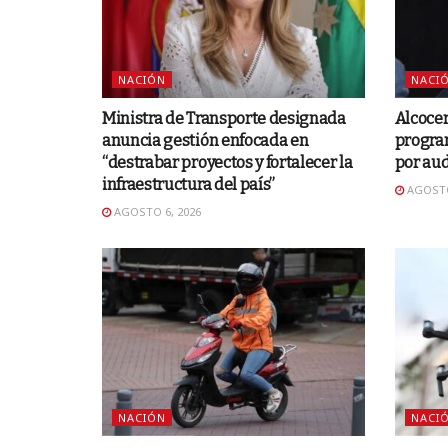
NACIÓN
NACI
Ministra de Transporte designada
Alcocer
anuncia gestión enfocada en
progra
“destrabar proyectos y fortalecer la
por aud
infraestructura del país”
AGOSTO
AGOSTO 6, 2026
NACIÓN
NACI