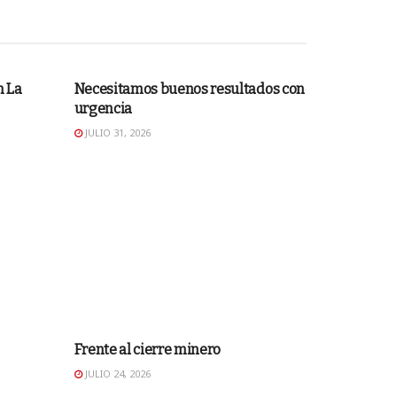
EDITORIAL
n La
Necesitamos buenos resultados con
urgencia
JULIO 31, 2026
EDITORIAL
Frente al cierre minero
JULIO 24, 2026