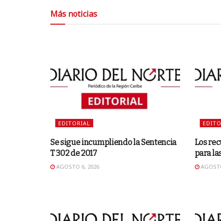
Más noticias
EDITORIAL
EDITO
Se sigue incumpliendo la Sentencia
Los rec
T 302 de 2017
para la
AGOSTO 6, 2026
AGOSTO