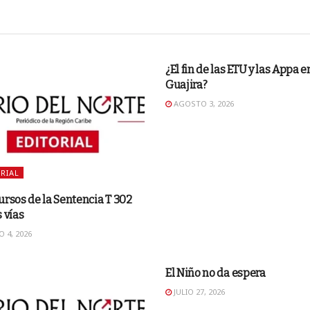
EDITORIAL
¿El fin de las ETU y las Appa e
Guajira?
AGOSTO 3, 2026
RIAL
ursos de la Sentencia T 302
s vías
 4, 2026
EDITORIAL
El Niño no da espera
JULIO 27, 2026