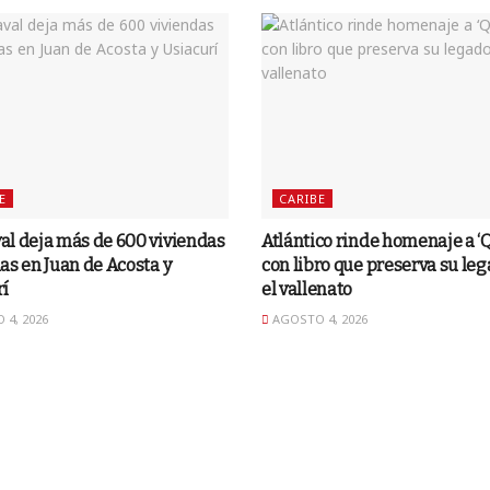
E
CARIBE
l deja más de 600 viviendas
Atlántico rinde homenaje a ‘
as en Juan de Acosta y
con libro que preserva su le
rí
el vallenato
4, 2026
AGOSTO 4, 2026