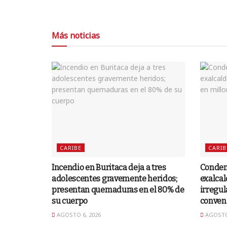
Más noticias
CARIBE
CARIB
Incendio en Buritaca deja a tres
Condena
adolescentes gravemente heridos;
exalcal
presentan quemaduras en el 80% de
irregul
su cuerpo
conven
AGOSTO 6, 2026
AGOSTO 