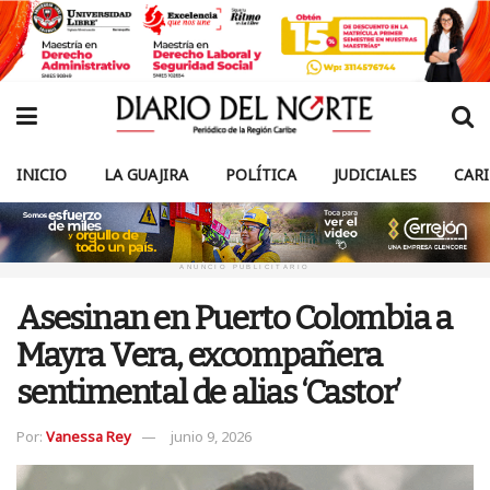
INICIO
LA GUAJIRA
POLÍTICA
JUDICIALES
CAR
ANUNCIO PUBLICITARIO
Asesinan en Puerto Colombia a
Mayra Vera, excompañera
sentimental de alias ‘Castor’
Por:
Vanessa Rey
junio 9, 2026