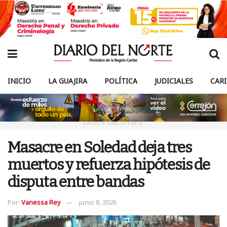
INICIO
LA GUAJIRA
POLÍTICA
JUDICIALES
CAR
ANUNCIO PUBLICITARIO
Masacre en Soledad deja tres
muertos y refuerza hipótesis de
disputa entre bandas
Por:
Vanessa Rey
junio 8, 2026