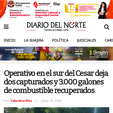
INICIO
LA GUAJIRA
POLÍTICA
JUDICIALES
CAR
ANUNCIO PUBLICITARIO
Operativo en el sur del Cesar deja
dos capturados y 3.000 galones
de combustible recuperados
Por:
Valentina Ríos
junio 10, 2026