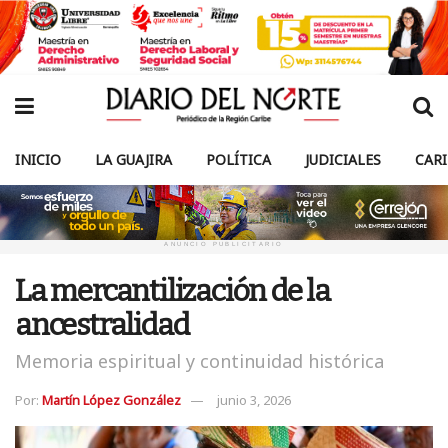
INICIO
LA GUAJIRA
POLÍTICA
JUDICIALES
CAR
ANUNCIO PUBLICITARIO
La mercantilización de la
ancestralidad
Memoria espiritual y continuidad histórica
Por:
Martín López González
junio 3, 2026