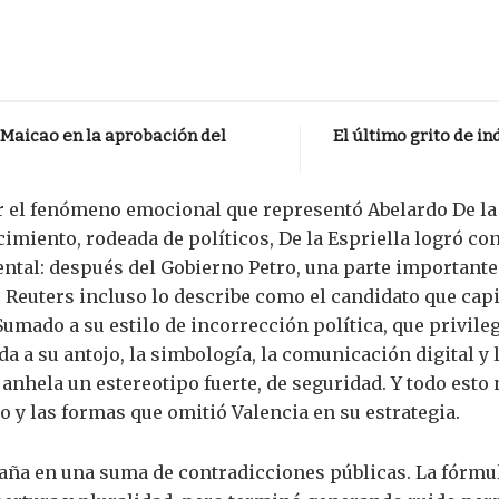
 Maicao en la aprobación del
El último grito de i
r el fenómeno emocional que representó Abelardo De la
ecimiento, rodeada de políticos, De la Espriella logró co
mental: después del Gobierno Petro, una parte important
o. Reuters incluso lo describe como el candidato que cap
. Sumado a su estilo de incorrección política, que privile
a a su antojo, la simbología, la comunicación digital y
e anhela un estereotipo fuerte, de seguridad. Y todo est
o y las formas que omitió Valencia en su estrategia.
paña en una suma de contradicciones públicas. La fórmu