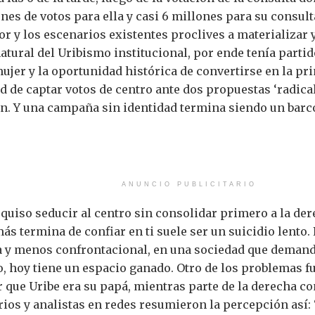
nes de votos para ella y casi 6 millones para su consulta
or y los escenarios existentes proclives a materializar y
atural del Uribismo institucional, por ende tenía parti
ujer y la oportunidad histórica de convertirse en la pr
d de captar votos de centro ante dos propuestas ‘radica
n. Y una campaña sin identidad termina siendo un barc
ANUNCIO PUBLICITARIO
 quiso seducir al centro sin consolidar primero a la der
ás termina de confiar en ti suele ser un suicidio lento
y menos confrontacional, en una sociedad que demanda l
no, hoy tiene un espacio ganado. Otro de los problemas f
r que Uribe era su papá, mientras parte de la derecha c
arios y analistas en redes resumieron la percepción así: