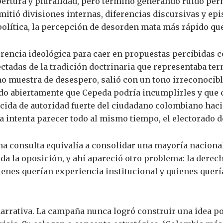
pertura y pluralidad, pero terminó generando ruido pe
itió divisiones internas, diferencias discursivas y epi
política, la percepción de desorden mata más rápido q
erencia ideológica para caer en propuestas percibidas 
ctadas de la tradición doctrinaria que representaba ter
 muestra de desespero, salió con un tono irreconocibl
do abiertamente que Cepeda podría incumplirles y que 
ecida de autoridad fuerte del ciudadano colombiano hac
intenta parecer todo al mismo tiempo, el electorado d
na consulta equivalía a consolidar una mayoría nacional
a la oposición, y ahí apareció otro problema: la derech
ienes querían experiencia institucional y quienes quer
rrativa. La campaña nunca logró construir una idea po