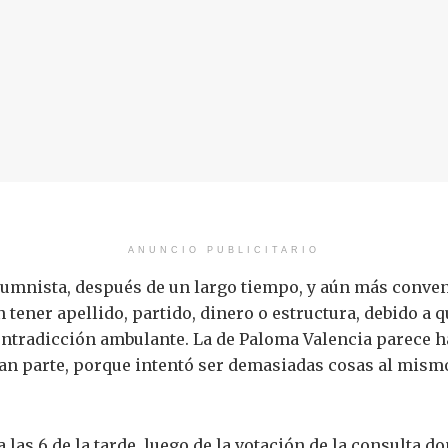
ANUNCIO PUBLICITARIO
umnista, después de un largo tiempo, y aún más convenc
on tener apellido, partido, dinero o estructura, debido 
ntradicción ambulante. La de Paloma Valencia parece h
gran parte, porque intentó ser demasiadas cosas al mis
 las 6 de la tarde, luego de la votación de la consulta 