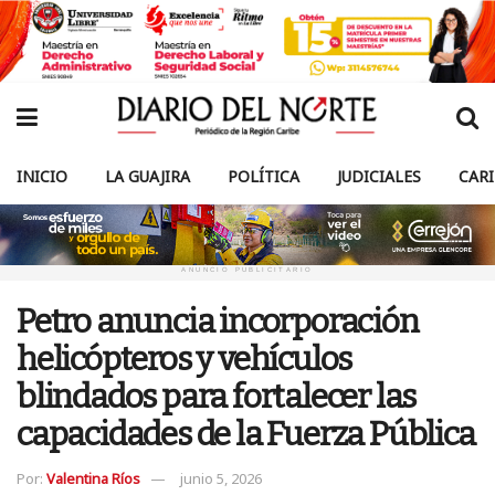
INICIO
LA GUAJIRA
POLÍTICA
JUDICIALES
CAR
ANUNCIO PUBLICITARIO
Petro anuncia incorporación
helicópteros y vehículos
blindados para fortalecer las
capacidades de la Fuerza Pública
Por:
Valentina Ríos
junio 5, 2026