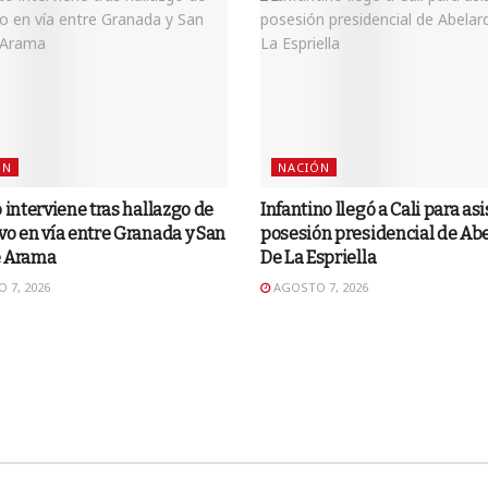
ÓN
NACIÓN
o interviene tras hallazgo de
Infantino llegó a Cali para asis
vo en vía entre Granada y San
posesión presidencial de Ab
e Arama
De La Espriella
 7, 2026
AGOSTO 7, 2026