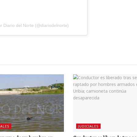
 Diario del Norte (@diariodelnorte)
IALES
JUDICIALES