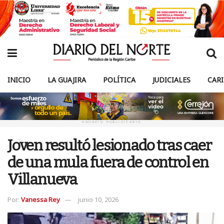
INICIO
LA GUAJIRA
POLÍTICA
JUDICIALES
CAR
ANUNCIO PUBLICITARIO
Joven resultó lesionado tras caer
de una mula fuera de control en
Villanueva
Por:
Vanessa Rey
junio 10, 2026