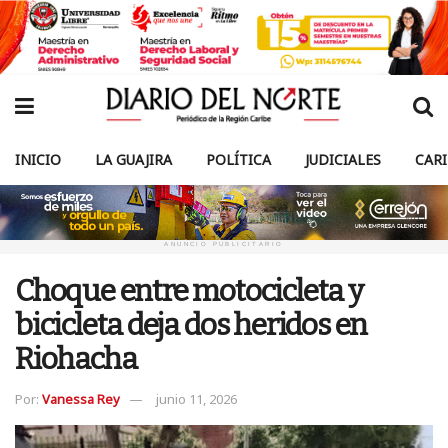
INICIO
LA GUAJIRA
POLÍTICA
JUDICIALES
CAR
ANUNCIO PUBLICITARIO
Choque entre motocicleta y
bicicleta deja dos heridos en
Riohacha
Por:
Vanessa Rey
junio 11, 2026