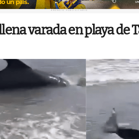
ANUNCIO PUBLICITARIO
llena varada en playa de 