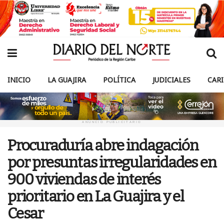
INICIO
LA GUAJIRA
POLÍTICA
JUDICIALES
CAR
ANUNCIO PUBLICITARIO
Procuraduría abre indagación
por presuntas irregularidades en
900 viviendas de interés
prioritario en La Guajira y el
Cesar