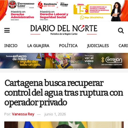
INICIO
LA GUAJIRA
POLÍTICA
JUDICIALES
CAR
ANUNCIO PUBLICITARIO
Cartagena busca recuperar
control del agua tras ruptura con
operador privado
Por:
Vanessa Rey
junio 1, 2026