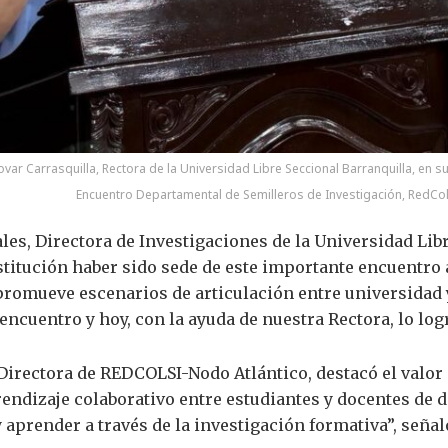
ovar Carrasquilla, Rectora de la Universidad Libre Seccional Barranquilla, en su
Encuentro Departamental de Semilleros de Investigación, RedCol
les, Directora de Investigaciones de la Universidad Libr
nstitución haber sido sede de este importante encuentro
 promueve escenarios de articulación entre universidad 
 encuentro y hoy, con la ayuda de nuestra Rectora, lo lo
irectora de REDCOLSI-Nodo Atlántico, destacó el valor 
endizaje colaborativo entre estudiantes y docentes de di
 aprender a través de la investigación formativa”, señal