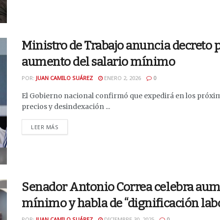
Ministro de Trabajo anuncia decreto p
aumento del salario mínimo
POR:
JUAN CAMILO SUÁREZ
ENERO 2, 2026
0
El Gobierno nacional confirmó que expedirá en los próxi
precios y desindexación ...
DETAILS
LEER MÁS
Senador Antonio Correa celebra aumen
mínimo y habla de “dignificación lab
POR:
JUAN CAMILO SUÁREZ
DICIEMBRE 30, 2025
0