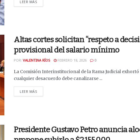
DETAILS
LEER MÁS
Altas cortes solicitan “respeto a decis
provisional del salario mínimo
POR:
VALENTINA RÍOS
FEBRERO 18, 2026
0
La Comisión Interinstitucional de la Rama Judicial exhortó a
cualquier desacuerdo debe canalizarse ...
DETAILS
LEER MÁS
Presidente Gustavo Petro anuncia al
propone subirlo a $2.155.000