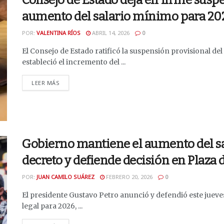
Consejo de Estado deja en firme suspe
aumento del salario mínimo para 20
POR:
VALENTINA RÍOS
ABRIL 14, 2026
0
El Consejo de Estado ratificó la suspensión provisional de
estableció el incremento del ...
DETAILS
LEER MÁS
Gobierno mantiene el aumento del sa
decreto y defiende decisión en Plaza 
POR:
JUAN CAMILO SUÁREZ
FEBRERO 20, 2026
0
El presidente Gustavo Petro anunció y defendió este jueve
legal para 2026, ...