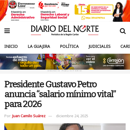
INICIO
LA GUAJIRA
POLÍTICA
JUDICIALES
CAR
ANUNCIO PUBLICITARIO
Presidente Gustavo Petro
anuncia “salario mínimo vital”
para 2026
Por:
Juan Camilo Suárez
diciembre 24, 2025