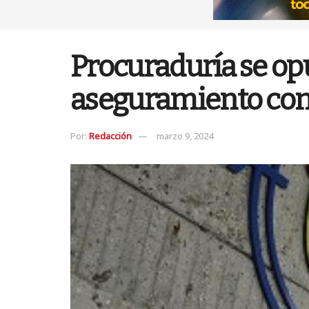
Procuraduría se op
aseguramiento co
Por:
Redacción
marzo 9, 2024