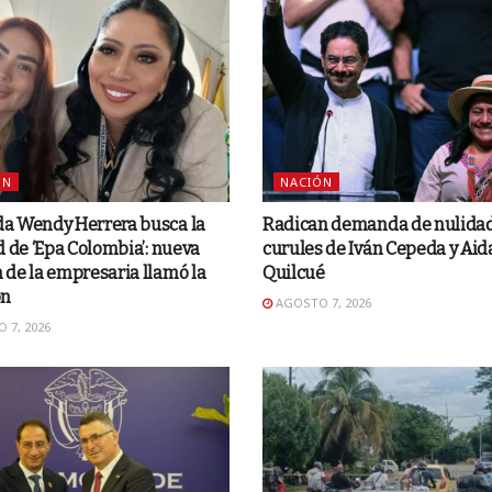
ÓN
NACIÓN
a Wendy Herrera busca la
Radican demanda de nulidad
d de ‘Epa Colombia’: nueva
curules de Iván Cepeda y Aid
de la empresaria llamó la
Quilcué
ón
AGOSTO 7, 2026
 7, 2026