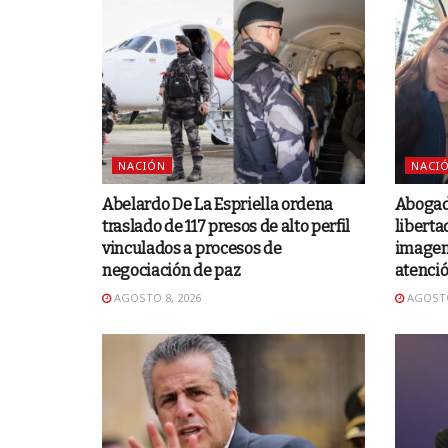
NACIÓN
NACI
Abelardo De La Espriella ordena
Abogad
traslado de 117 presos de alto perfil
liberta
vinculados a procesos de
imagen 
negociación de paz
atenci
AGOSTO 8, 2026
AGOSTO