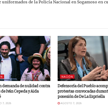
or uniformados de la Policía Nacional en Sogamoso en c
ÓN
NACIÓN
n demanda de nulidad contra
Defensoría del Pueblo acom
 de Iván Cepeda y Aida
protestas convocadas durant
é
posesión de De La Espriella
 7, 2026
AGOSTO 7, 2026