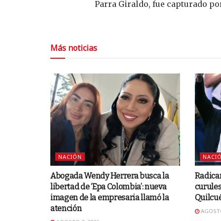
Parra Giraldo, fue capturado p
Más noticias
NACIÓN
NACI
Abogada Wendy Herrera busca la
Radica
libertad de ‘Epa Colombia’: nueva
curules
imagen de la empresaria llamó la
Quilcu
atención
AGOSTO