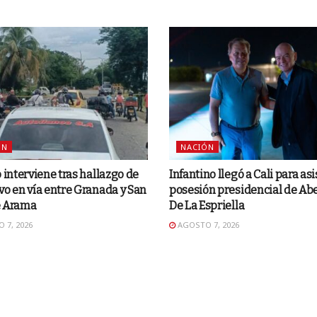
ÓN
NACIÓN
o interviene tras hallazgo de
Infantino llegó a Cali para asis
vo en vía entre Granada y San
posesión presidencial de Ab
e Arama
De La Espriella
 7, 2026
AGOSTO 7, 2026