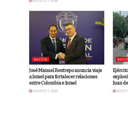
AGOSTO 7, 2026
NACIÓN
NACI
José Manuel Restrepo anuncia viaje
Ejércit
a Israel para fortalecer relaciones
explosi
entre Colombia e Israel
Juan d
AGOSTO 7, 2026
AGOSTO