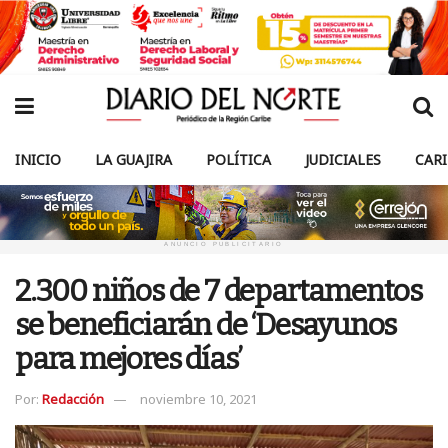
INICIO
LA GUAJIRA
POLÍTICA
JUDICIALES
CAR
ANUNCIO PUBLICITARIO
2.300 niños de 7 departamentos
se beneficiarán de ‘Desayunos
para mejores días’
Por:
Redacción
noviembre 10, 2021