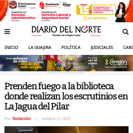
INICIO
LA GUAJIRA
POLÍTICA
JUDICIALES
CAR
ANUNCIO PUBLICITARIO
Prenden fuego a la biblioteca
donde realizan los escrutinios en
La Jagua del Pilar
Por:
Redacción
octubre 31, 2023