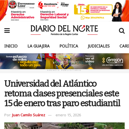
INICIO
LA GUAJIRA
POLÍTICA
JUDICIALES
CAR
ANUNCIO PUBLICITARIO
Universidad del Atlántico
retoma clases presenciales este
15 de enero tras paro estudiantil
Por:
Juan Camilo Suárez
enero 15, 2026