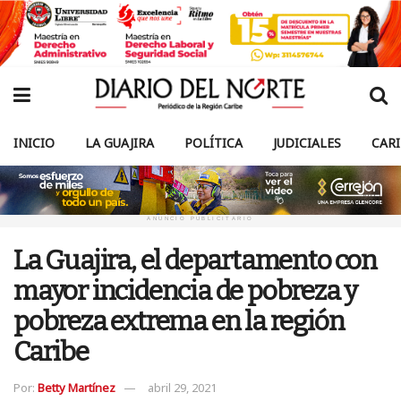
INICIO
LA GUAJIRA
POLÍTICA
JUDICIALES
CAR
ANUNCIO PUBLICITARIO
La Guajira, el departamento con
mayor incidencia de pobreza y
pobreza extrema en la región
Caribe
Por:
Betty Martínez
abril 29, 2021