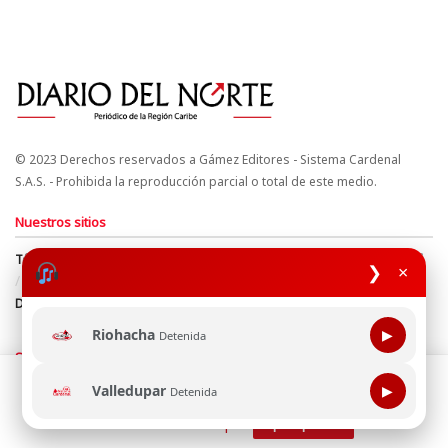
© 2023 Derechos reservados a Gámez Editores - Sistema Cardenal
S.A.S. - Prohibida la reproducción parcial o total de este medio.
Nuestros sitios
Términos y Condiciones
Derechos de Autor y Propiedad Intelectual
❯
×
Política de uso de cookies
Política de Tratamiento de Datos
Directrices Editoriales
Riohacha
▶
Detenida
Síguenos
Esta página web usa cookie para mejorar tu experiencia de
Valledupar
▶
Detenida
navegación, al continuar aceptas nuestra política de uso de
cookie.
Consultala aquí
¡Aceptar!