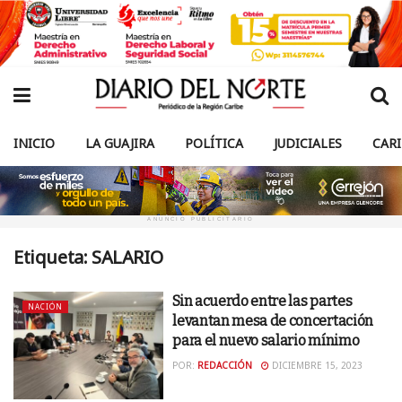
INICIO
LA GUAJIRA
POLÍTICA
JUDICIALES
CAR
ANUNCIO PUBLICITARIO
Etiqueta:
SALARIO
Sin acuerdo entre las partes
NACIÓN
levantan mesa de concertación
para el nuevo salario mínimo
POR:
REDACCIÓN
DICIEMBRE 15, 2023