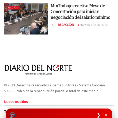
MinTrabajo reactiva Mesa de
NACIÓN
Concertación para iniciar
negociación del salario mínimo
POR:
REDACCIÓN
NOVIEMBRE 28, 2023
© 2023 Derechos reservados a Gámez Editores - Sistema Cardenal
S.A.S. - Prohibida la reproducción parcial o total de este medio.
Nuestros sitios
Términos y Condiciones
Derechos de Autor y Propiedad Intelectual
❯
×
Política de uso de cookies
Política de Tratamiento de Datos