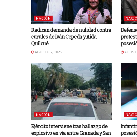
NACIÓN
NACI
Radican demanda de nulidad contra
Defens
curules de Iván Cepeda y Aida
protest
Quilcué
posesió
AGOSTO 7, 2026
AGOSTO
NACIÓN
NACI
Ejército interviene tras hallazgo de
Infantin
explosivo en vía entre Granada y San
posesió