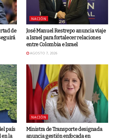
NACIÓN
ertad de
José Manuel Restrepo anuncia viaje
seguirá
a Israel para fortalecer relaciones
entre Colombia e Israel
AGOSTO 7, 2026
NACIÓN
del país
Ministra de Transporte designada
 en la
anuncia gestión enfocada en