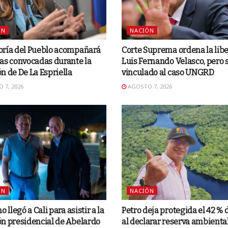
ÓN
NACIÓN
oría del Pueblo acompañará
Corte Suprema ordena la lib
as convocadas durante la
Luis Fernando Velasco, pero 
n de De La Espriella
vinculado al caso UNGRD
 7, 2026
AGOSTO 7, 2026
ÓN
NACIÓN
o llegó a Cali para asistir a la
Petro deja protegida el 42 % 
n presidencial de Abelardo
al declarar reserva ambiental