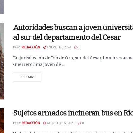
Autoridades buscan a joven universita
al sur del departamento del Cesar
POR:
REDACCIÓN
ENERO 16, 2024
0
En jurisdicción de Río de Oro, sur del Cesar, hombres arm
Guerrero, una joven de ...
DETAILS
LEER MÁS
Sujetos armados incineran bus en Río
POR:
REDACCIÓN
AGOSTO 16, 2021
0