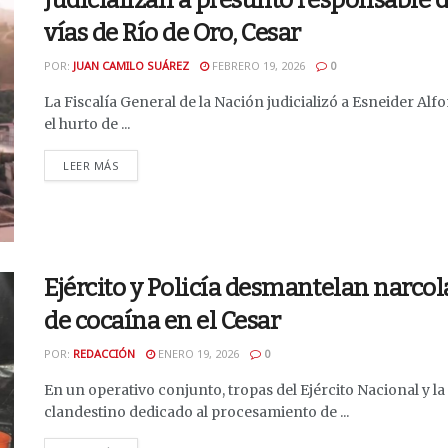
Judicializan a presunto responsable d
vías de Río de Oro, Cesar
POR:
JUAN CAMILO SUÁREZ
FEBRERO 19, 2026
0
La Fiscalía General de la Nación judicializó a Esneider Al
el hurto de ...
DETAILS
LEER MÁS
Ejército y Policía desmantelan narcol
de cocaína en el Cesar
POR:
REDACCIÓN
ENERO 19, 2026
0
En un operativo conjunto, tropas del Ejército Nacional y l
clandestino dedicado al procesamiento de ...