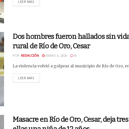
DETAILS
LEER MÁS
Dos hombres fueron hallados sin vida
rural de Río de Oro, Cesar
POR:
REDACCIÓN
ENERO 6, 2026
0
La violencia volvió a golpear al municipio de Río de Oro, en e
DETAILS
LEER MÁS
Masacre en Río de Oro, Cesar, deja tre
ellas una niña de 12 años