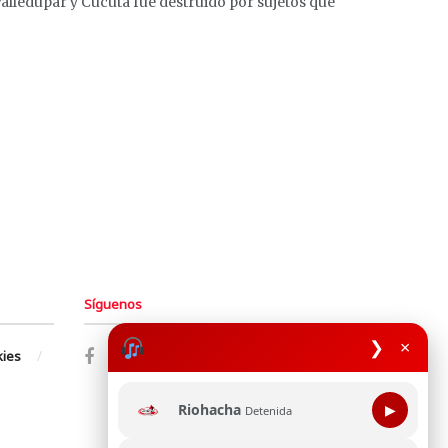
alledupar y Cúcuta fue destruido por sujetos que
Síguenos
❯
×
kies
Riohacha
▶
Detenida