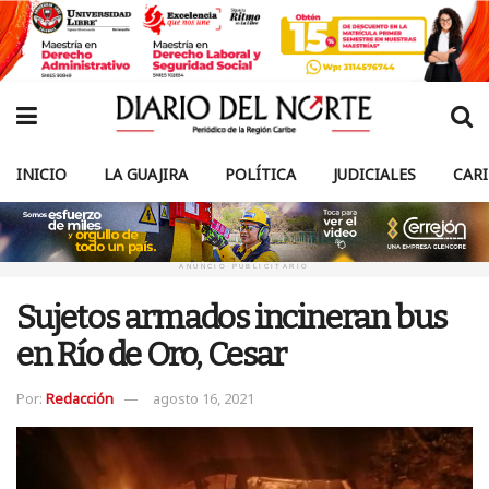
INICIO
LA GUAJIRA
POLÍTICA
JUDICIALES
CAR
ANUNCIO PUBLICITARIO
Sujetos armados incineran bus
en Río de Oro, Cesar
Por:
Redacción
agosto 16, 2021