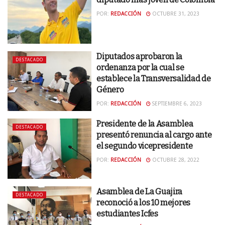
POR:
REDACCIÓN
OCTUBRE 31, 2023
Diputados aprobaron la
DESTACADO
ordenanza por la cual se
establece la Transversalidad de
Género
POR:
REDACCIÓN
SEPTIEMBRE 6, 2023
Presidente de la Asamblea
DESTACADO
presentó renuncia al cargo ante
el segundo vicepresidente
POR:
REDACCIÓN
OCTUBRE 28, 2022
Asamblea de La Guajira
DESTACADO
reconoció a los 10 mejores
estudiantes Icfes