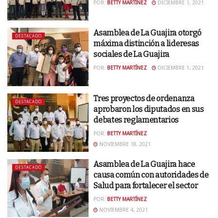
POR:
BETTY MARTÍNEZ
DICIEMBRE 1, 2021
Asamblea de La Guajira otorgó
DESTACADO
máxima distinción a lideresas
sociales de La Guajira
POR:
BETTY MARTÍNEZ
DICIEMBRE 1, 2021
Tres proyectos de ordenanza
DESTACADO
aprobaron los diputados en sus
debates reglamentarios
POR:
BETTY MARTÍNEZ
NOVIEMBRE 18, 2021
Asamblea de La Guajira hace
DESTACADO
causa común con autoridades de
Salud para fortalecer el sector
POR:
BETTY MARTÍNEZ
NOVIEMBRE 4, 2021