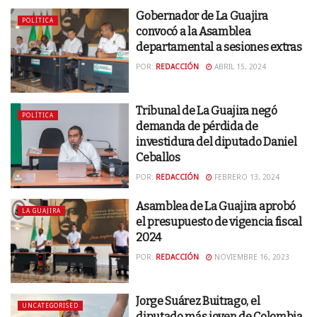
Gobernador de La Guajira
POLÍTICA
convocó a la Asamblea
departamental a sesiones extras
POR:
REDACCIÓN
ABRIL 15, 2024
Tribunal de La Guajira negó
POLÍTICA
demanda de pérdida de
investidura del diputado Daniel
Ceballos
POR:
REDACCIÓN
FEBRERO 13, 2024
Asamblea de La Guajira aprobó
LA GUAJIRA
el presupuesto de vigencia fiscal
2024
POR:
REDACCIÓN
NOVIEMBRE 16, 2023
Jorge Suárez Buitrago, el
UNCATEGORISED
diputado más joven de Colombia