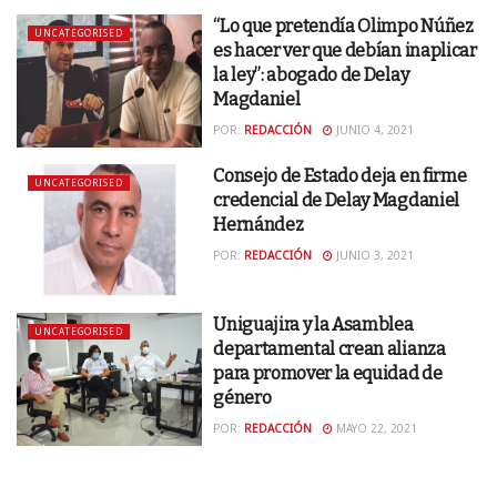
“Lo que pretendía Olimpo Núñez
UNCATEGORISED
es hacer ver que debían inaplicar
la ley”: abogado de Delay
Magdaniel
POR:
REDACCIÓN
JUNIO 4, 2021
Consejo de Estado deja en firme
UNCATEGORISED
credencial de Delay Magdaniel
Hernández
POR:
REDACCIÓN
JUNIO 3, 2021
Uniguajira y la Asamblea
UNCATEGORISED
departamental crean alianza
para promover la equidad de
género
POR:
REDACCIÓN
MAYO 22, 2021