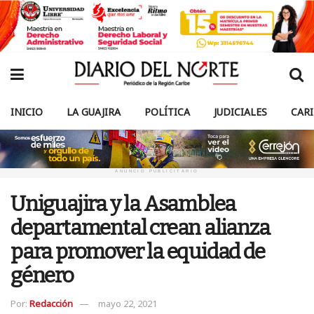
INICIO
LA GUAJIRA
POLÍTICA
JUDICIALES
CAR
ANUNCIO PUBLICITARIO
Uniguajira y la Asamblea
departamental crean alianza
para promover la equidad de
género
Por:
Redacción
mayo 22, 2021