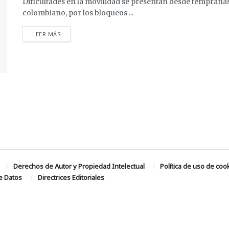
Dificultades en la movilidad se presentan desde tempranas
colombiano, por los bloqueos ...
DETAILS
LEER MÁS
Derechos de Autor y Propiedad Intelectual
Política de uso de coo
de Datos
Directrices Editoriales