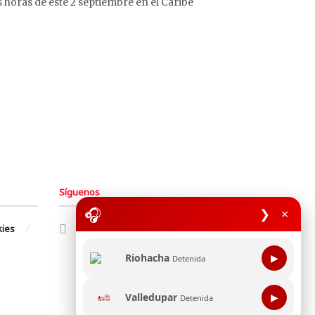
 horas de este 2 septiembre en el Caribe
Síguenos
🎧
❯
×
kies
Riohacha
▶
Detenida
Valledupar
▶
Detenida