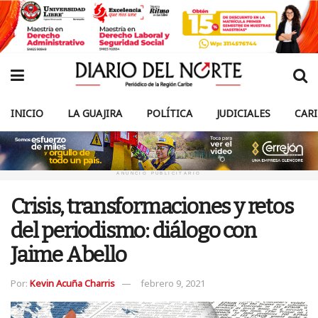
INICIO
LA GUAJIRA
POLÍTICA
JUDICIALES
CAR
ANUNCIO PUBLICITARIO
Crisis, transformaciones y retos
del periodismo: diálogo con
Jaime Abello
Por:
Kevin Acuña Charris
febrero 9, 2021