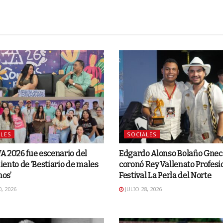
LES
SOCIALES
 2026 fue escenario del
Edgardo Alonso Bolaño Gnec
ento de ‘Bestiario de males
coronó Rey Vallenato Profesi
os’
Festival La Perla del Norte
, 2026
JULIO 28, 2026