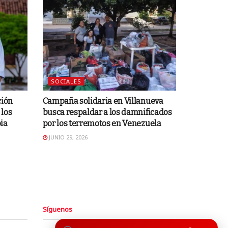
SOCIALES
ción
Campaña solidaria en Villanueva
 los
busca respaldar a los damnificados
ia
por los terremotos en Venezuela
JUNIO 29, 2026
Síguenos