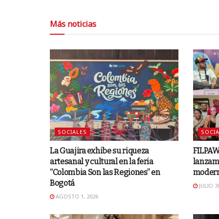
Más noticias
SOCIALES
SOCIA
La Guajira exhibe su riqueza
FILPAWA
artesanal y cultural en la feria
lanzami
“Colombia Son las Regiones” en
modern
Bogotá
JULIO 30
AGOSTO 1, 2026