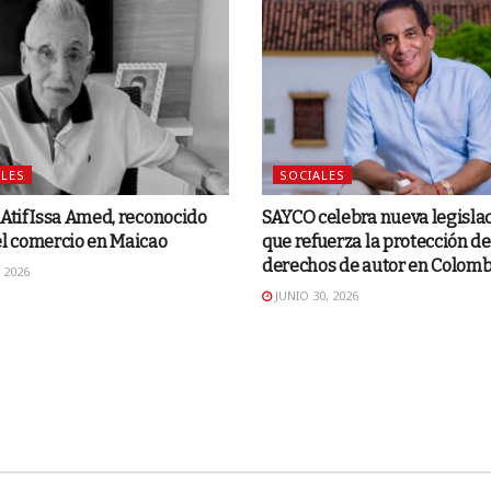
LES
SOCIALES
 Atif Issa Amed, reconocido
SAYCO celebra nueva legisla
el comercio en Maicao
que refuerza la protección de
derechos de autor en Colomb
 2026
JUNIO 30, 2026