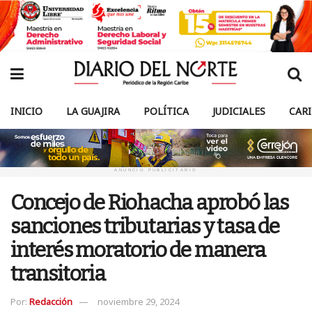
INICIO
LA GUAJIRA
POLÍTICA
JUDICIALES
CAR
ANUNCIO PUBLICITARIO
Concejo de Riohacha aprobó las
sanciones tributarias y tasa de
interés moratorio de manera
transitoria
Por:
Redacción
noviembre 29, 2024